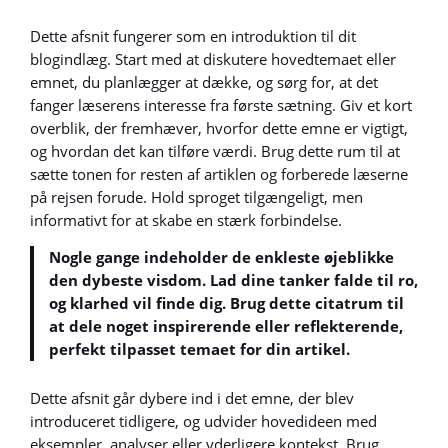
Dette afsnit fungerer som en introduktion til dit
blogindlæg. Start med at diskutere hovedtemaet eller
emnet, du planlægger at dække, og sørg for, at det
fanger læserens interesse fra første sætning. Giv et kort
overblik, der fremhæver, hvorfor dette emne er vigtigt,
og hvordan det kan tilføre værdi. Brug dette rum til at
sætte tonen for resten af artiklen og forberede læserne
på rejsen forude. Hold sproget tilgængeligt, men
informativt for at skabe en stærk forbindelse.
Nogle gange indeholder de enkleste øjeblikke
den dybeste visdom. Lad dine tanker falde til ro,
og klarhed vil finde dig. Brug dette citatrum til
at dele noget inspirerende eller reflekterende,
perfekt tilpasset temaet for din artikel.
Dette afsnit går dybere ind i det emne, der blev
introduceret tidligere, og udvider hovedideen med
eksempler, analyser eller yderligere kontekst. Brug